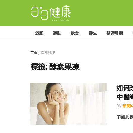
減肥
運動
飲食
養生
醫師專欄
首頁
/
酵素果凍
標籤:
酵素果凍
如何
中醫
BY
新聞
中醫將便