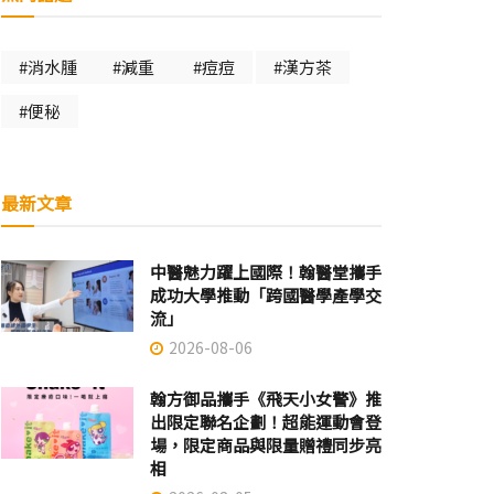
#消水腫
#減重
#痘痘
#漢方茶
#便秘
最新文章
中醫魅力躍上國際！翰醫堂攜手
成功大學推動「跨國醫學產學交
流」
2026-08-06
翰方御品攜手《飛天小女警》推
出限定聯名企劃！超能運動會登
場，限定商品與限量贈禮同步亮
相