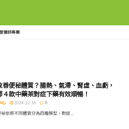
營養師專欄
改善便秘體質？腸熱、氣滯、腎虛、血虧，
師４款中藥茶對症下藥有效順暢！
中心
2024-12-16
0
祕依照不同體質分為四種類型，對症 ...