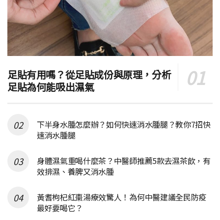
足貼有用嗎？從足貼成份與原理，分析
足貼為何能吸出濕氣
下半身水腫怎麼辦？如何快速消水腫腿？教你7招快
速消水腫腿
身體濕氣重喝什麼茶？中醫師推薦5款去濕茶飲，有
效排濕、養脾又消水腫
黃耆枸杞紅棗湯療效驚人！為何中醫建議全民防疫
最好要喝它？