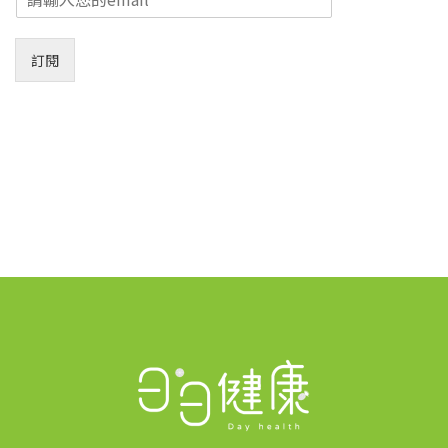
m
a
i
訂閱
l
*