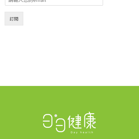
m
a
i
訂閱
l
*