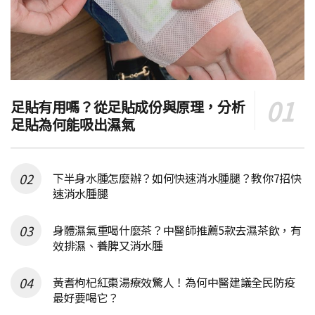
足貼有用嗎？從足貼成份與原理，分析
足貼為何能吸出濕氣
下半身水腫怎麼辦？如何快速消水腫腿？教你7招快
速消水腫腿
身體濕氣重喝什麼茶？中醫師推薦5款去濕茶飲，有
效排濕、養脾又消水腫
黃耆枸杞紅棗湯療效驚人！為何中醫建議全民防疫
最好要喝它？