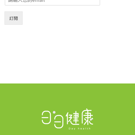
m
a
i
訂閱
l
*