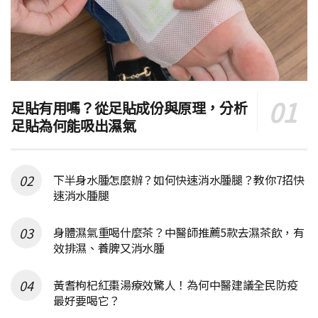
足貼有用嗎？從足貼成份與原理，分析
足貼為何能吸出濕氣
下半身水腫怎麼辦？如何快速消水腫腿？教你7招快
速消水腫腿
身體濕氣重喝什麼茶？中醫師推薦5款去濕茶飲，有
效排濕、養脾又消水腫
黃耆枸杞紅棗湯療效驚人！為何中醫建議全民防疫
最好要喝它？