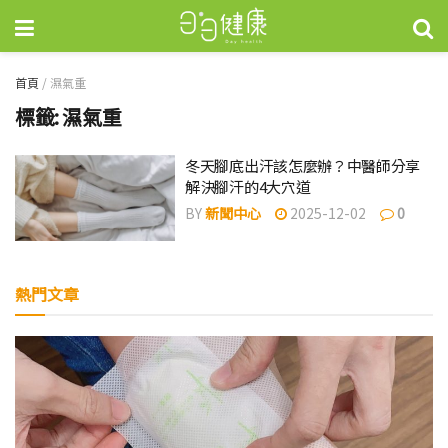
首頁
/
濕氣重
標籤:
濕氣重
冬天腳底出汗該怎麼辦？中醫師分享
解決腳汗的4大穴道
BY
新聞中心
2025-12-02
0
熱門文章