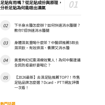
足貼有用嗎？從足貼成份與原理，
分析足貼為何能吸出濕氣
下半身水腫怎麼辦？如何快速消水腫腿？
教你7招快速消水腫腿
身體濕氣重喝什麼茶？中醫師推薦5款去
濕茶飲，有效排濕、養脾又消水腫
黃耆枸杞紅棗湯療效驚人！為何中醫建議
全民防疫最好要喝它？
【2026最新】去濕足貼推薦TOP7！市售
足貼品牌怎麼選？Dcard、PTT網友評價
一次看！
熱門話題