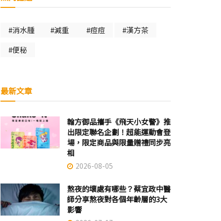
#消水腫
#減重
#痘痘
#漢方茶
#便秘
最新文章
翰方御品攜手《飛天小女警》推
出限定聯名企劃！超能運動會登
場，限定商品與限量贈禮同步亮
相
2026-08-05
熬夜的壞處有哪些？蔡宜政中醫
師分享熬夜對各個年齡層的3大
影響