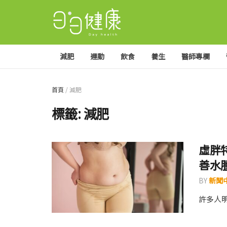
減肥
運動
飲食
養生
醫師專欄
首頁
/
減肥
標籤:
減肥
虛胖
善水
BY
新聞
許多人明