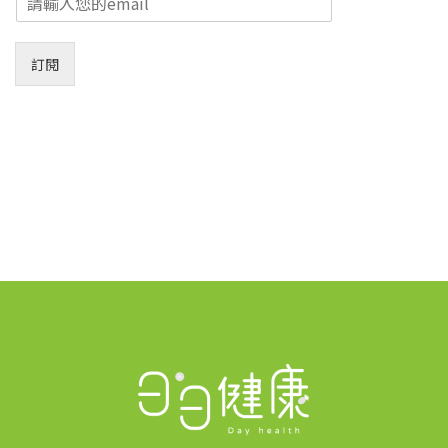
m
a
i
訂閱
l
*