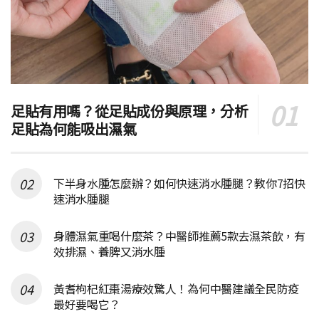
足貼有用嗎？從足貼成份與原理，分析
足貼為何能吸出濕氣
下半身水腫怎麼辦？如何快速消水腫腿？教你7招快
速消水腫腿
身體濕氣重喝什麼茶？中醫師推薦5款去濕茶飲，有
效排濕、養脾又消水腫
黃耆枸杞紅棗湯療效驚人！為何中醫建議全民防疫
最好要喝它？