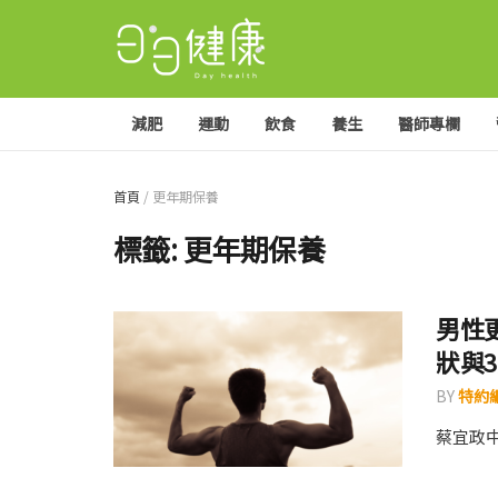
減肥
運動
飲食
養生
醫師專欄
首頁
/
更年期保養
標籤:
更年期保養
男性
狀與
BY
特約編
蔡宜政中