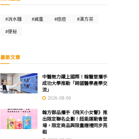
#消水腫
#減重
#痘痘
#漢方茶
#便秘
最新文章
中醫魅力躍上國際！翰醫堂攜手
成功大學推動「跨國醫學產學交
流」
2026-08-06
翰方御品攜手《飛天小女警》推
出限定聯名企劃！超能運動會登
場，限定商品與限量贈禮同步亮
相