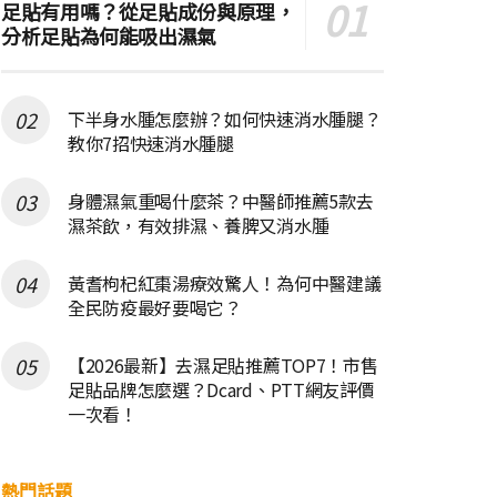
足貼有用嗎？從足貼成份與原理，
分析足貼為何能吸出濕氣
下半身水腫怎麼辦？如何快速消水腫腿？
教你7招快速消水腫腿
身體濕氣重喝什麼茶？中醫師推薦5款去
濕茶飲，有效排濕、養脾又消水腫
黃耆枸杞紅棗湯療效驚人！為何中醫建議
全民防疫最好要喝它？
【2026最新】去濕足貼推薦TOP7！市售
足貼品牌怎麼選？Dcard、PTT網友評價
一次看！
熱門話題