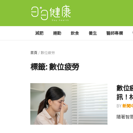
減肥
運動
飲食
養生
醫師專欄
首頁
/
數位疲勞
標籤:
數位疲勞
數位
訊！
BY
新聞
隨著智慧