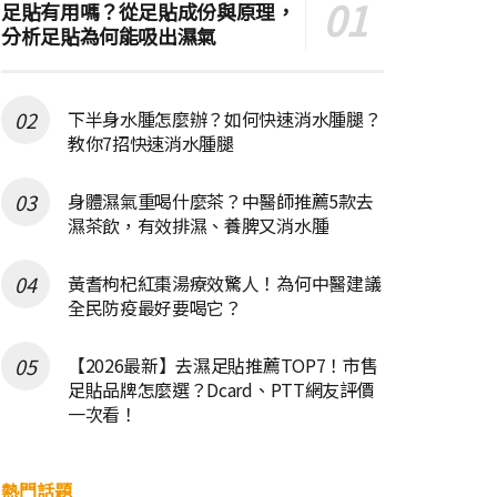
足貼有用嗎？從足貼成份與原理，
分析足貼為何能吸出濕氣
下半身水腫怎麼辦？如何快速消水腫腿？
教你7招快速消水腫腿
身體濕氣重喝什麼茶？中醫師推薦5款去
濕茶飲，有效排濕、養脾又消水腫
黃耆枸杞紅棗湯療效驚人！為何中醫建議
全民防疫最好要喝它？
【2026最新】去濕足貼推薦TOP7！市售
足貼品牌怎麼選？Dcard、PTT網友評價
一次看！
熱門話題