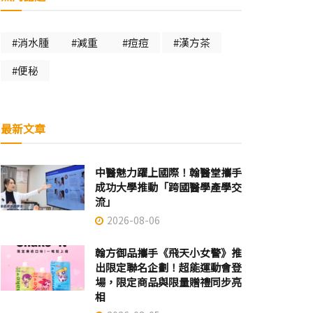
#消水腫
#減重
#痘痘
#漢方茶
#便秘
最新文章
中醫魅力躍上國際！翰醫堂攜手
成功大學推動「跨國醫學產學交
流」
2026-08-06
翰方御品攜手《飛天小女警》推
出限定聯名企劃！超能運動會登
場，限定商品與限量贈禮同步亮
相