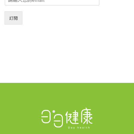
m
a
i
訂閱
l
*