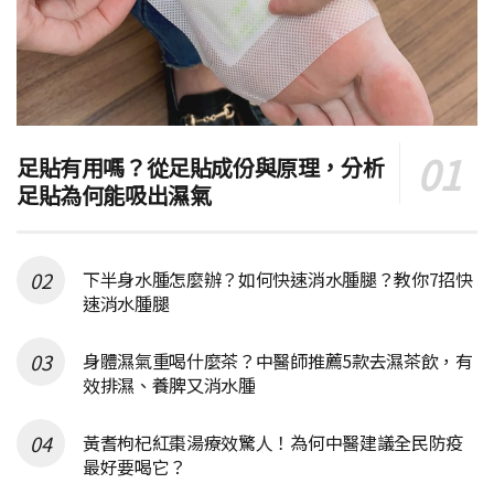
足貼有用嗎？從足貼成份與原理，分析
足貼為何能吸出濕氣
下半身水腫怎麼辦？如何快速消水腫腿？教你7招快
速消水腫腿
身體濕氣重喝什麼茶？中醫師推薦5款去濕茶飲，有
效排濕、養脾又消水腫
黃耆枸杞紅棗湯療效驚人！為何中醫建議全民防疫
最好要喝它？