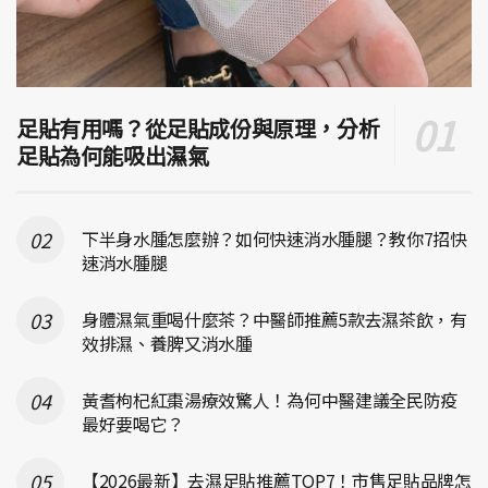
足貼有用嗎？從足貼成份與原理，分析
足貼為何能吸出濕氣
下半身水腫怎麼辦？如何快速消水腫腿？教你7招快
速消水腫腿
身體濕氣重喝什麼茶？中醫師推薦5款去濕茶飲，有
效排濕、養脾又消水腫
黃耆枸杞紅棗湯療效驚人！為何中醫建議全民防疫
最好要喝它？
【2026最新】去濕足貼推薦TOP7！市售足貼品牌怎