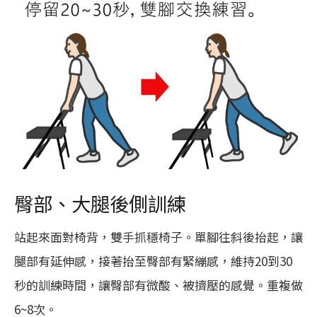
臀部、大腿後側訓練
站起來面對椅背，雙手抓穩椅子。單腳往斜後抬起，讓
腿部有延伸感，接著抬至臀部有緊繃感，維持20到30
秒的訓練時間，讓臀部有微酸、被擠壓的感覺。重複做
6~8次。