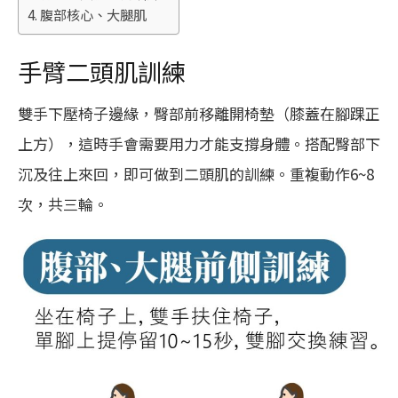
腹部核心、大腿肌
手臂二頭肌訓練
雙手下壓椅子邊緣，臀部前移離開椅墊（膝蓋在腳踝正
上方），這時手會需要用力才能支撐身體。搭配臀部下
沉及往上來回，即可做到二頭肌的訓練。重複動作6~8
次，共三輪。