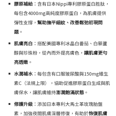
膠原補給
：含有日本Nippi專利膠原蛋白胜肽，
每包含4000mg高純度膠原蛋白，為肌膚提供
彈性支撐，
幫助撫平細紋、改善鬆弛初現問
題
。
肌膚亮白
：搭配美國專利冰晶白番茄、白藜蘆
醇與珍珠粉，從內而外提亮膚色，
讓肌膚更勻
亮透嫩
。
水潤補水
：每包含有口服玻尿酸與150mg維生
素C（法規上限），協助促進膠原蛋白生成與肌
膚保水，讓肌膚維持
澎潤飽滿狀態
。
修護升級
：添加日本專利大馬士革玫瑰胎盤
素，加強夜間肌膚深層修復，有助於
恢復肌膚