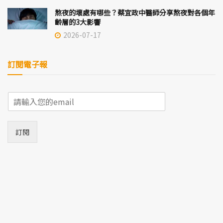
熬夜的壞處有哪些？蔡宜政中醫師分享熬夜對各個年
齡層的3大影響
2026-07-17
訂閱電子報
E
m
a
i
訂閱
l
*