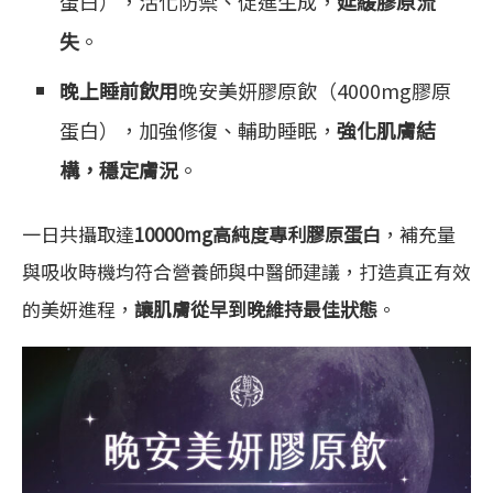
蛋白），活化防禦、促進生成，
延緩膠原流
失
。
晚上睡前飲用
晚安美妍膠原飲（4000mg膠原
蛋白），加強修復、輔助睡眠，
強化肌膚結
構，穩定膚況
。
一日共攝取達
10000mg高純度專利膠原蛋白
，補充量
與吸收時機均符合營養師與中醫師建議，打造真正有效
的美妍進程，
讓肌膚從早到晚維持最佳狀態
。