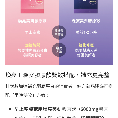
煥亮＋晚安膠原飲雙效搭配，補充更完整
針對想加速補充膠原蛋白的消費者，翰方御品建議可搭
配「早晚雙飲」方案：
早上空腹飲用
煥亮美妍膠原飲（6000mg膠原