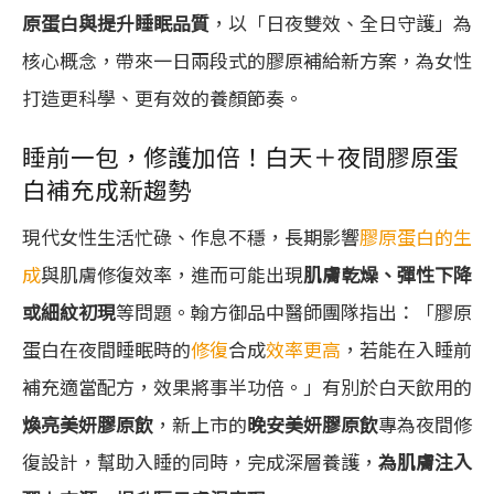
原蛋白與提升睡眠品質
，以「日夜雙效、全日守護」為
核心概念，帶來一日兩段式的膠原補給新方案，為女性
打造更科學、更有效的養顏節奏。
睡前一包，修護加倍！白天＋夜間膠原蛋
白補充成新趨勢
現代女性生活忙碌、作息不穩，長期影響
膠原蛋白的生
成
與肌膚修復效率，進而可能出現
肌膚乾燥、彈性下降
或細紋初現
等問題。翰方御品中醫師團隊指出：「膠原
蛋白在夜間睡眠時的
修復
合成
效率更高
，若能在入睡前
補充適當配方，效果將事半功倍。」有別於白天飲用的
煥亮美妍膠原飲
，新上市的
晚安美妍膠原飲
專為夜間修
復設計，幫助入睡的同時，完成深層養護，
為肌膚注入