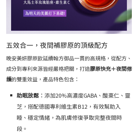
五效合一，夜間補膠原的頂級配方
晚安美妍膠原飲延續翰方御品一貫的高規格，從配方、
成分到專利來源皆經嚴格把關，打造
膠原快充＋夜間修
護
的雙重效益，產品特色包含：
助眠放鬆
：添加20%高濃度GABA、酸棗仁、靈
芝，搭配德國專利維生素B12，有效幫助入
睡、穩定情緒，為肌膚修復爭取完整夜間時
段。