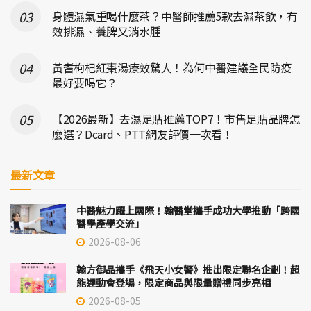
身體濕氣重喝什麼茶？中醫師推薦5款去濕茶飲，有
效排濕、養脾又消水腫
黃耆枸杞紅棗湯療效驚人！為何中醫建議全民防疫
最好要喝它？
【2026最新】去濕足貼推薦TOP7！市售足貼品牌怎
麼選？Dcard、PTT網友評價一次看！
最新文章
中醫魅力躍上國際！翰醫堂攜手成功大學推動「跨國
醫學產學交流」
2026-08-06
翰方御品攜手《飛天小女警》推出限定聯名企劃！超
能運動會登場，限定商品與限量贈禮同步亮相
2026-08-05