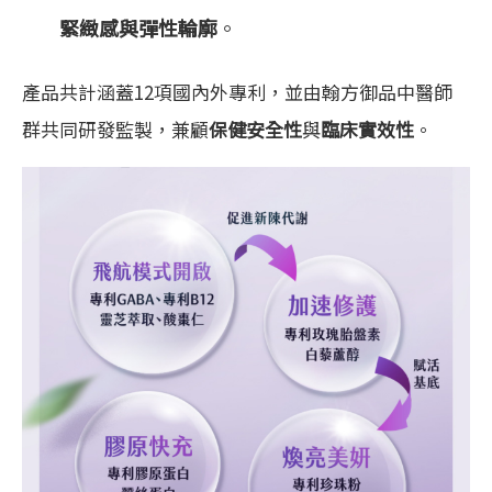
緊緻感與彈性輪廓
。
產品共計涵蓋12項國內外專利，並由翰方御品中醫師
群共同研發監製，兼顧
保健安全性
與
臨床實效性
。