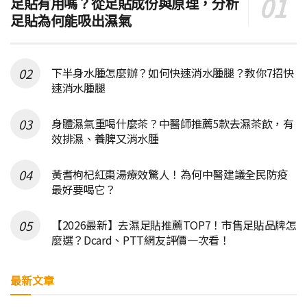
足貼有用嗎？從足貼成份與原理，分析
足貼為何能吸出濕氣
下半身水腫怎麼辦？如何快速消水腫腿？教你7招快
速消水腫腿
身體濕氣重喝什麼茶？中醫師推薦5款去濕茶飲，有
效排濕、養脾又消水腫
黃耆枸杞紅棗湯療效驚人！為何中醫建議全民防疫
最好要喝它？
【2026最新】去濕足貼推薦TOP7！市售足貼品牌怎
麼選？Dcard、PTT網友評價一次看！
最新文章