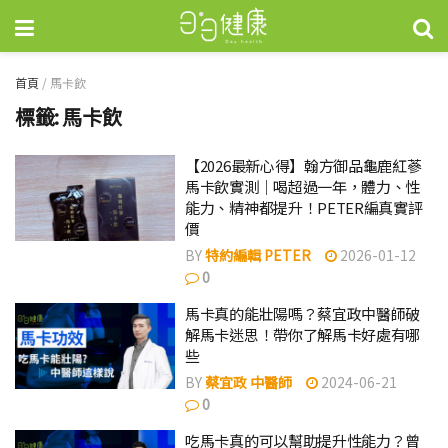
首頁
/
馬卡飲
標籤:
馬卡飲
【2026最新心得】翰方御品龜鹿紅蔘
馬卡飲實測｜喝超過一年，體力、性
能力、精神都提升！PETER編真實評
價
BY
特約編輯 PETER
2026-01-12
0
馬卡真的能壯陽嗎？蔡宜政中醫師破
解馬卡迷思！帶你了解馬卡好處有哪
些
BY
蔡宜政 中醫師
2024-06-21
0
吃馬卡真的可以幫助提升性能力？曾