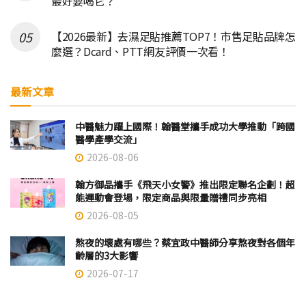
最好要喝它？
【2026最新】去濕足貼推薦TOP7！市售足貼品牌怎
麼選？Dcard、PTT網友評價一次看！
最新文章
中醫魅力躍上國際！翰醫堂攜手成功大學推動「跨國
醫學產學交流」
2026-08-06
翰方御品攜手《飛天小女警》推出限定聯名企劃！超
能運動會登場，限定商品與限量贈禮同步亮相
2026-08-05
熬夜的壞處有哪些？蔡宜政中醫師分享熬夜對各個年
齡層的3大影響
2026-07-17