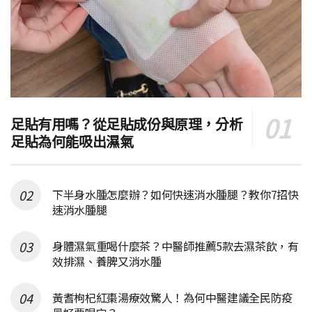
足貼有用嗎？從足貼成份與原理，分析
足貼為何能吸出濕氣
下半身水腫怎麼辦？如何快速消水腫腿？教你7招快
速消水腫腿
身體濕氣重喝什麼茶？中醫師推薦5款去濕茶飲，有
效排濕、養脾又消水腫
黃耆枸杞紅棗湯療效驚人！為何中醫建議全民防疫