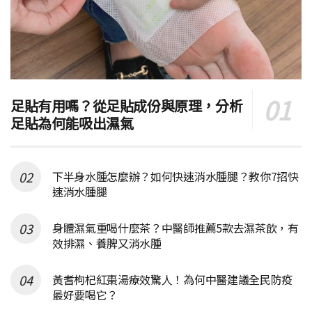
足貼有用嗎？從足貼成份與原理，分析
足貼為何能吸出濕氣
下半身水腫怎麼辦？如何快速消水腫腿？教你7招快
速消水腫腿
身體濕氣重喝什麼茶？中醫師推薦5款去濕茶飲，有
效排濕、養脾又消水腫
黃耆枸杞紅棗湯療效驚人！為何中醫建議全民防疫
最好要喝它？