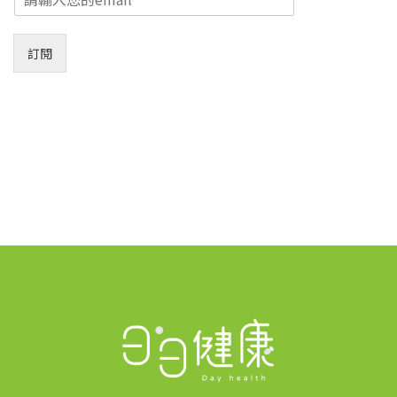
m
a
i
訂閱
l
*