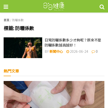
首頁
/
防曬係數
標籤:
防曬係數
日常防曬係數多少才夠呢？原來不是
防曬係數越高越好！
BY
新聞中心
2026-06-24
0
熱門文章