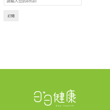
m
a
i
訂閱
l
*