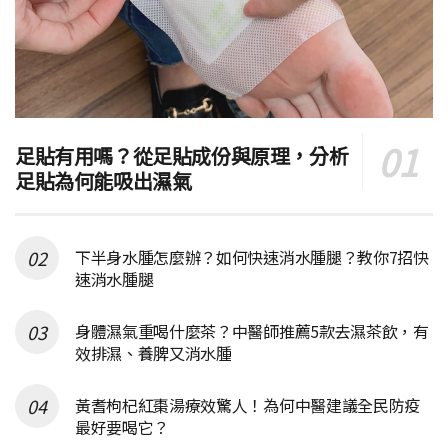
足貼有用嗎？從足貼成份與原理，分析
足貼為何能吸出濕氣
下半身水腫怎麼辦？如何快速消水腫腿？教你7招快
速消水腫腿
身體濕氣重喝什麼茶？中醫師推薦5款去濕茶飲，有
效排濕、養脾又消水腫
黃耆枸杞紅棗湯療效驚人！為何中醫建議全民防疫
最好要喝它？