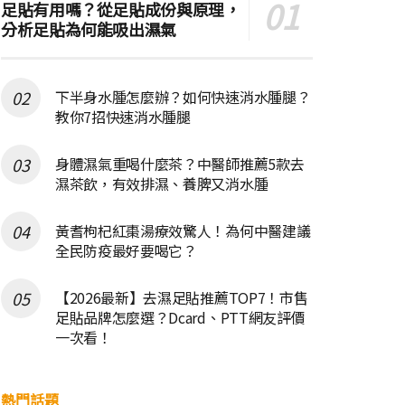
足貼有用嗎？從足貼成份與原理，
分析足貼為何能吸出濕氣
下半身水腫怎麼辦？如何快速消水腫腿？
教你7招快速消水腫腿
身體濕氣重喝什麼茶？中醫師推薦5款去
濕茶飲，有效排濕、養脾又消水腫
黃耆枸杞紅棗湯療效驚人！為何中醫建議
全民防疫最好要喝它？
【2026最新】去濕足貼推薦TOP7！市售
足貼品牌怎麼選？Dcard、PTT網友評價
一次看！
熱門話題