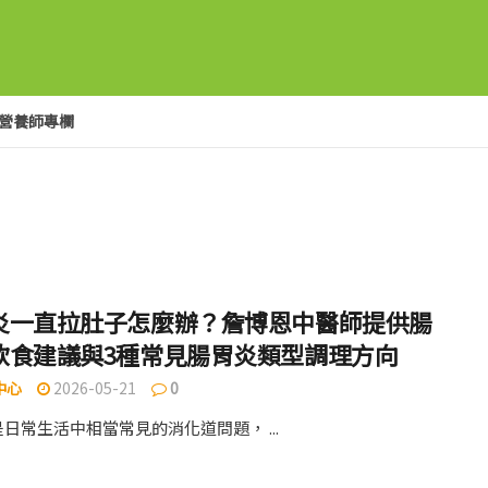
營養師專欄
炎一直拉肚子怎麼辦？詹博恩中醫師提供腸
飲食建議與3種常見腸胃炎類型調理方向
中心
2026-05-21
0
日常生活中相當常見的消化道問題， ...