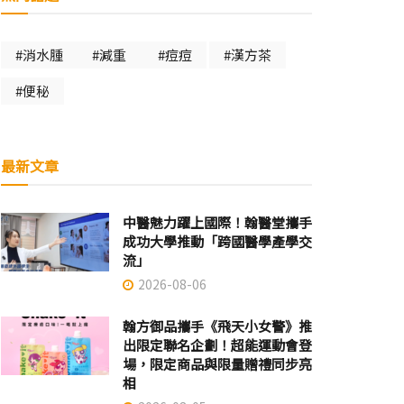
#消水腫
#減重
#痘痘
#漢方茶
#便秘
最新文章
中醫魅力躍上國際！翰醫堂攜手
成功大學推動「跨國醫學產學交
流」
2026-08-06
翰方御品攜手《飛天小女警》推
出限定聯名企劃！超能運動會登
場，限定商品與限量贈禮同步亮
相