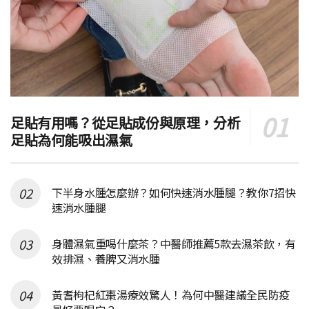
足貼有用嗎？從足貼成份與原理，分析
足貼為何能吸出濕氣
下半身水腫怎麼辦？如何快速消水腫腿？教你7招快
速消水腫腿
身體濕氣重喝什麼茶？中醫師推薦5款去濕茶飲，有
效排濕、養脾又消水腫
黃耆枸杞紅棗湯療效驚人！為何中醫建議全民防疫