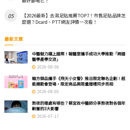
最好要喝它？
【2026最新】去濕足貼推薦TOP7！市售足貼品牌怎
麼選？Dcard、PTT網友評價一次看！
最新文章
中醫魅力躍上國際！翰醫堂攜手成功大學推動「跨國
醫學產學交流」
2026-08-06
翰方御品攜手《飛天小女警》推出限定聯名企劃！超
能運動會登場，限定商品與限量贈禮同步亮相
2026-08-05
熬夜的壞處有哪些？蔡宜政中醫師分享熬夜對各個年
齡層的3大影響
2026-07-17