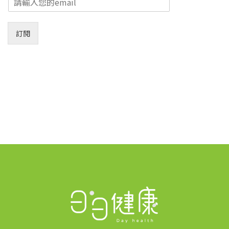
m
a
i
訂閱
l
*