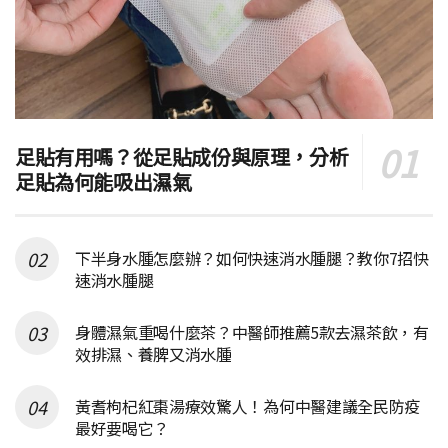
足貼有用嗎？從足貼成份與原理，分析
足貼為何能吸出濕氣
下半身水腫怎麼辦？如何快速消水腫腿？教你7招快
速消水腫腿
身體濕氣重喝什麼茶？中醫師推薦5款去濕茶飲，有
效排濕、養脾又消水腫
黃耆枸杞紅棗湯療效驚人！為何中醫建議全民防疫
最好要喝它？