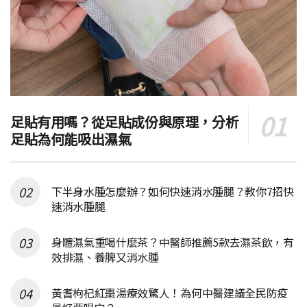
足貼有用嗎？從足貼成份與原理，分析
足貼為何能吸出濕氣
下半身水腫怎麼辦？如何快速消水腫腿？教你7招快
速消水腫腿
身體濕氣重喝什麼茶？中醫師推薦5款去濕茶飲，有
效排濕、養脾又消水腫
黃耆枸杞紅棗湯療效驚人！為何中醫建議全民防疫