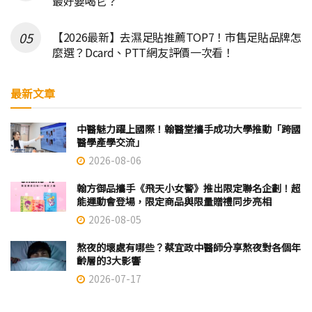
最好要喝它？
【2026最新】去濕足貼推薦TOP7！市售足貼品牌怎
麼選？Dcard、PTT網友評價一次看！
最新文章
中醫魅力躍上國際！翰醫堂攜手成功大學推動「跨國
醫學產學交流」
2026-08-06
翰方御品攜手《飛天小女警》推出限定聯名企劃！超
能運動會登場，限定商品與限量贈禮同步亮相
2026-08-05
熬夜的壞處有哪些？蔡宜政中醫師分享熬夜對各個年
齡層的3大影響
2026-07-17