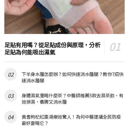
足貼有用嗎？從足貼成份與原理，分析
足貼為何能吸出濕氣
下半身水腫怎麼辦？如何快速消水腫腿？教你7招快
速消水腫腿
身體濕氣重喝什麼茶？中醫師推薦5款去濕茶飲，有
效排濕、養脾又消水腫
黃耆枸杞紅棗湯療效驚人！為何中醫建議全民防疫
最好要喝它？