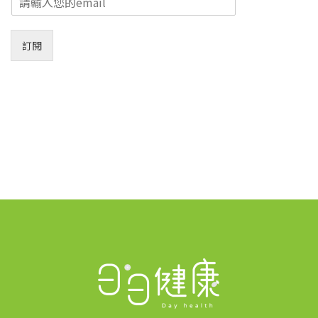
m
a
i
訂閱
l
*