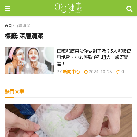
首頁
/
深層清潔
標籤:
深層清潔
正確泥膜用法你做對了嗎？5大泥膜使
用地雷，小心導致毛孔粗大、膚況變
差！
BY
新聞中心
2024-10-25
0
熱門文章