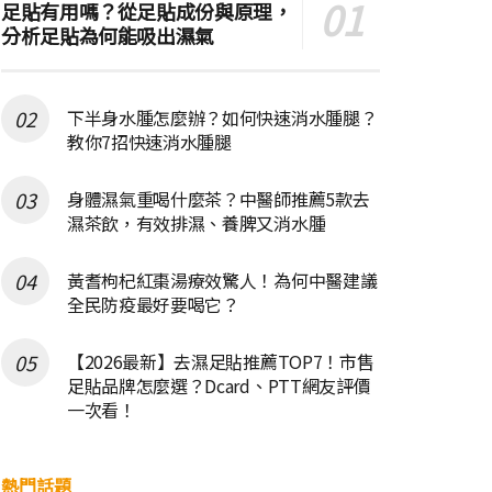
足貼有用嗎？從足貼成份與原理，
分析足貼為何能吸出濕氣
下半身水腫怎麼辦？如何快速消水腫腿？
教你7招快速消水腫腿
身體濕氣重喝什麼茶？中醫師推薦5款去
濕茶飲，有效排濕、養脾又消水腫
黃耆枸杞紅棗湯療效驚人！為何中醫建議
全民防疫最好要喝它？
【2026最新】去濕足貼推薦TOP7！市售
足貼品牌怎麼選？Dcard、PTT網友評價
一次看！
熱門話題