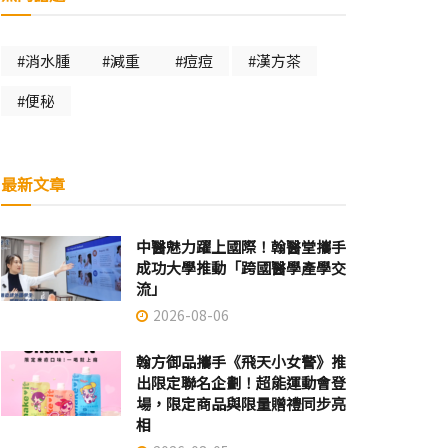
#消水腫
#減重
#痘痘
#漢方茶
#便秘
最新文章
中醫魅力躍上國際！翰醫堂攜手
成功大學推動「跨國醫學產學交
流」
2026-08-06
翰方御品攜手《飛天小女警》推
出限定聯名企劃！超能運動會登
場，限定商品與限量贈禮同步亮
相