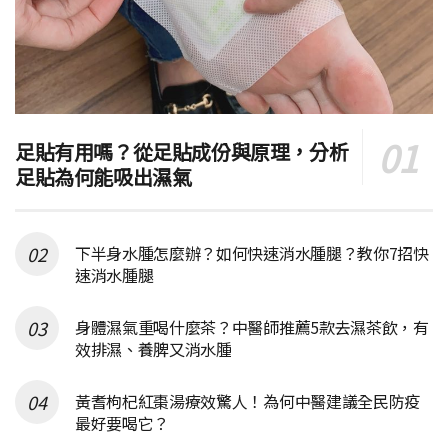
足貼有用嗎？從足貼成份與原理，分析
足貼為何能吸出濕氣
下半身水腫怎麼辦？如何快速消水腫腿？教你7招快
速消水腫腿
身體濕氣重喝什麼茶？中醫師推薦5款去濕茶飲，有
效排濕、養脾又消水腫
黃耆枸杞紅棗湯療效驚人！為何中醫建議全民防疫
最好要喝它？