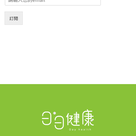
m
a
i
訂閱
l
*