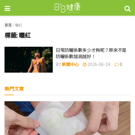
首頁
/
曬紅
標籤:
曬紅
日常防曬係數多少才夠呢？原來不是
防曬係數越高越好！
BY
新聞中心
2026-06-24
0
熱門文章