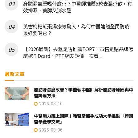
身體濕氣重喝什麼茶？中醫師推薦5款去濕茶飲，有
效排濕、養脾又消水腫
黃耆枸杞紅棗湯療效驚人！為何中醫建議全民防疫
最好要喝它？
【2026最新】去濕足貼推薦TOP7！市售足貼品牌怎
麼選？Dcard、PTT網友評價一次看！
最新文章
脂肪肝怎麼改善？李佳蓉中醫師解析脂肪肝原因與中
醫調理方法
2026-08-10
中醫魅力躍上國際！翰醫堂攜手成功大學推動「跨國
醫學產學交流」
2026-08-06