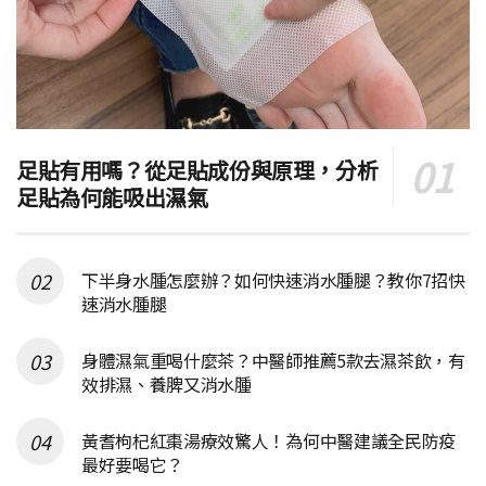
足貼有用嗎？從足貼成份與原理，分析
足貼為何能吸出濕氣
下半身水腫怎麼辦？如何快速消水腫腿？教你7招快
速消水腫腿
身體濕氣重喝什麼茶？中醫師推薦5款去濕茶飲，有
效排濕、養脾又消水腫
黃耆枸杞紅棗湯療效驚人！為何中醫建議全民防疫
最好要喝它？