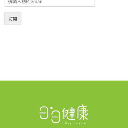
m
a
i
訂閱
l
*