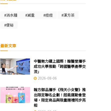
#消水腫
#減重
#痘痘
#漢方茶
#便秘
最新文章
中醫魅力躍上國際！翰醫堂攜手
成功大學推動「跨國醫學產學交
流」
2026-08-06
翰方御品攜手《飛天小女警》推
出限定聯名企劃！超能運動會登
場，限定商品與限量贈禮同步亮
相