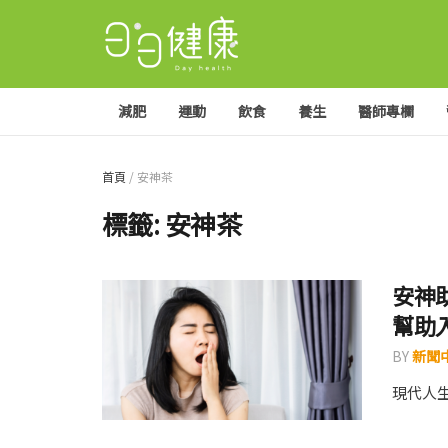
減肥
運動
飲食
養生
醫師專欄
首頁
/
安神茶
標籤:
安神茶
安神
幫助
BY
新聞
現代人生