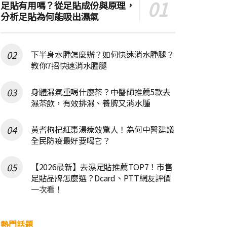
足貼有用嗎？從足貼成份與原理，
分析足貼為何能吸出濕氣
下半身水腫怎麼辦？如何快速消水腫腿？
教你7招快速消水腫腿
身體濕氣重喝什麼茶？中醫師推薦5款去
濕茶飲，有效排濕、養脾又消水腫
黃耆枸杞紅棗湯療效驚人！為何中醫建議
全民防疫最好要喝它？
【2026最新】去濕足貼推薦TOP7！市售
足貼品牌怎麼選？Dcard、PTT網友評價
一次看！
熱門話題