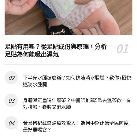
足貼有用嗎？從足貼成份與原理，分析
足貼為何能吸出濕氣
下半身水腫怎麼辦？如何快速消水腫腿？教你7招快
速消水腫腿
身體濕氣重喝什麼茶？中醫師推薦5款去濕茶飲，有
效排濕、養脾又消水腫
黃耆枸杞紅棗湯療效驚人！為何中醫建議全民防疫
最好要喝它？