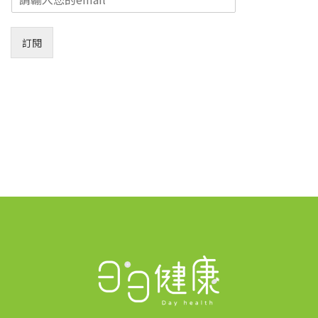
m
a
i
訂閱
l
*