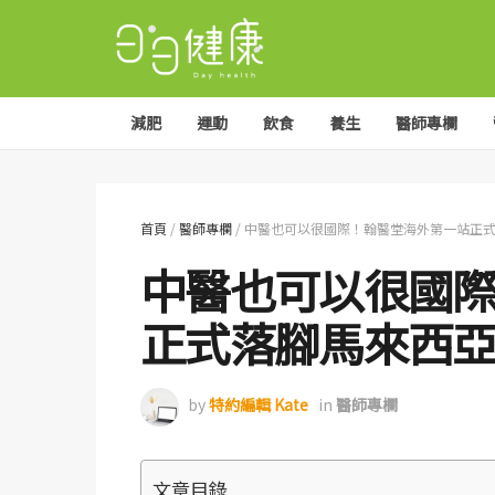
減肥
運動
飲食
養生
醫師專欄
首頁
/
醫師專欄
/
中醫也可以很國際！翰醫堂海外第一站正
中醫也可以很國
正式落腳馬來西
by
特約編輯 Kate
in
醫師專欄
文章目錄