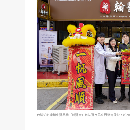
台灣知名連鎖中醫品牌「翰醫堂」首站選定馬來西亞吉隆坡，於202