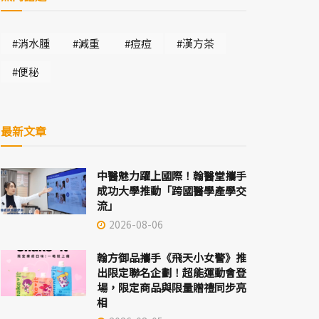
#消水腫
#減重
#痘痘
#漢方茶
#便秘
最新文章
中醫魅力躍上國際！翰醫堂攜手
成功大學推動「跨國醫學產學交
流」
2026-08-06
翰方御品攜手《飛天小女警》推
出限定聯名企劃！超能運動會登
場，限定商品與限量贈禮同步亮
相