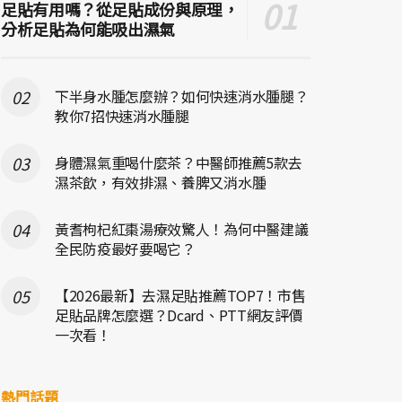
足貼有用嗎？從足貼成份與原理，
分析足貼為何能吸出濕氣
下半身水腫怎麼辦？如何快速消水腫腿？
教你7招快速消水腫腿
身體濕氣重喝什麼茶？中醫師推薦5款去
濕茶飲，有效排濕、養脾又消水腫
黃耆枸杞紅棗湯療效驚人！為何中醫建議
全民防疫最好要喝它？
【2026最新】去濕足貼推薦TOP7！市售
足貼品牌怎麼選？Dcard、PTT網友評價
一次看！
熱門話題