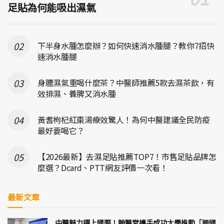
足貼為何能吸出濕氣
下半身水腫怎麼辦？如何快速消水腫腿？教你7招快
速消水腫腿
身體濕氣重喝什麼茶？中醫師推薦5款去濕茶飲，有
效排濕、養脾又消水腫
黃耆枸杞紅棗湯療效驚人！為何中醫建議全民防疫
最好要喝它？
【2026最新】去濕足貼推薦TOP7！市售足貼品牌怎
麼選？Dcard、PTT網友評價一次看！
最新文章
中醫魅力躍上國際！翰醫堂攜手成功大學推動「跨國