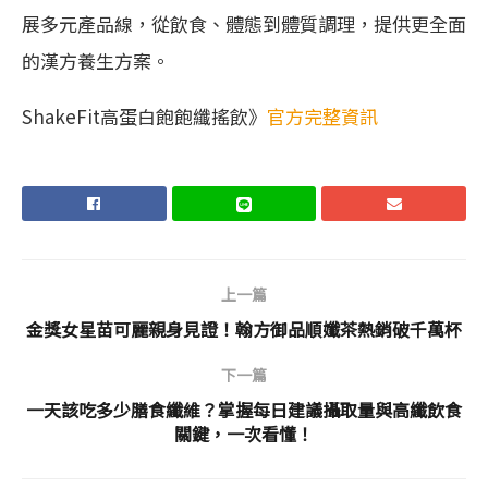
展多元產品線，從飲食、體態到體質調理，提供更全面
的漢方養生方案。
ShakeFit高蛋白飽飽纖搖飲》
官方完整資訊
上一篇
金獎女星苗可麗親身見證！翰方御品順孅茶熱銷破千萬杯
下一篇
一天該吃多少膳食纖維？掌握每日建議攝取量與高纖飲食
關鍵，一次看懂！