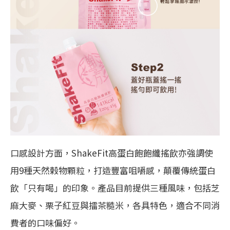
口感設計方面，ShakeFit高蛋白飽飽纖搖飲亦強調使
用9種天然榖物顆粒，打造豐富咀嚼感，顛覆傳統蛋白
飲「只有喝」的印象。產品目前提供三種風味，包括芝
麻大麥、栗子紅豆與擂茶糙米，各具特色，適合不同消
費者的口味偏好。