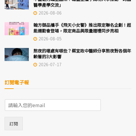
醫學產學交流」
2026-08-06
翰方御品攜手《飛天小女警》推出限定聯名企劃！超
能運動會登場，限定商品與限量贈禮同步亮相
2026-08-05
熬夜的壞處有哪些？蔡宜政中醫師分享熬夜對各個年
齡層的3大影響
2026-07-17
訂閱電子報
E
m
a
i
訂閱
l
*