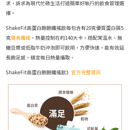
求，訴求為現代忙碌生活打造簡單好執行的飲食管理選
擇。
ShakeFit高蛋白飽飽纖搖飲每包含有20克優質蛋白與5
克
膳食纖維
，熱量控制在約140大卡，搭配常溫水、無
糖豆漿或低脂牛奶沖泡即可飲用，方便快速，能有效延
長飽足感，穩定每日熱量攝取。
ShakeFit高蛋白飽飽纖搖飲》
官方完整資訊