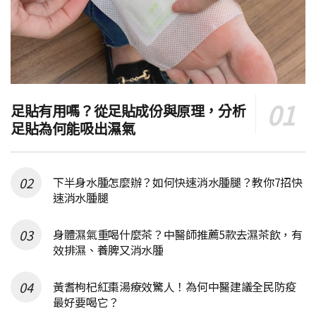
足貼有用嗎？從足貼成份與原理，分析
足貼為何能吸出濕氣
下半身水腫怎麼辦？如何快速消水腫腿？教你7招快
速消水腫腿
身體濕氣重喝什麼茶？中醫師推薦5款去濕茶飲，有
效排濕、養脾又消水腫
黃耆枸杞紅棗湯療效驚人！為何中醫建議全民防疫
最好要喝它？