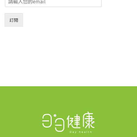
m
a
i
訂閱
l
*