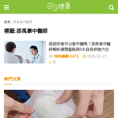
首頁
/
邵禹豪中醫師
標籤:
邵禹豪中醫師
癌症術後可以看中醫嗎？邵禹豪中醫
師解析調理重點與5大自我保健穴位
BY
特約編輯 KATE
2026-01-27
0
熱門文章