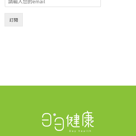
m
a
i
訂閱
l
*