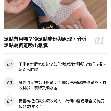
足貼有用嗎？從足貼成份與原理，分析
足貼為何能吸出濕氣
下半身水腫怎麼辦？如何快速消水腫腿？教你7招快
速消水腫腿
身體濕氣重喝什麼茶？中醫師推薦5款去濕茶飲，有
效排濕、養脾又消水腫
黃耆枸杞紅棗湯療效驚人！為何中醫建議全民防疫
最好要喝它？