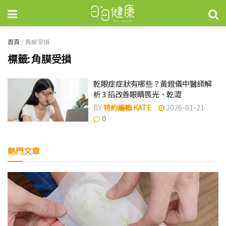
首頁
/
角膜受損
標籤:
角膜受損
乾眼症症狀有哪些？黃鐙儀中醫師解
析 3 招改善眼睛畏光、乾澀
BY
特約編輯 KATE
2026-01-21
0
熱門文章