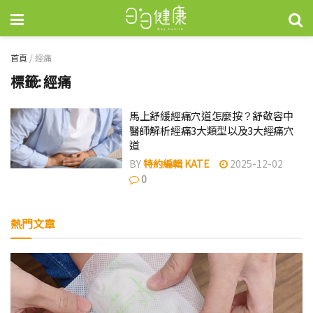
首頁
/
經痛
標籤:
經痛
馬上舒緩經痛穴道怎麼按？舒敬容中
醫師解析經痛3大類型以及3大經痛穴
道
BY
特約編輯 KATE
2025-12-02
0
熱門文章