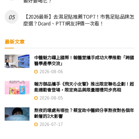
最好要喝它？
【2026最新】去濕足貼推薦TOP7！市售足貼品牌怎
麼選？Dcard、PTT網友評價一次看！
最新文章
中醫魅力躍上國際！翰醫堂攜手成功大學推動「跨國
醫學產學交流」
2026-08-06
翰方御品攜手《飛天小女警》推出限定聯名企劃！超
能運動會登場，限定商品與限量贈禮同步亮相
2026-08-05
熬夜的壞處有哪些？蔡宜政中醫師分享熬夜對各個年
齡層的3大影響
2026-07-17