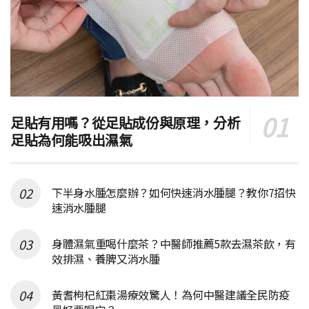
足貼有用嗎？從足貼成份與原理，分析
足貼為何能吸出濕氣
下半身水腫怎麼辦？如何快速消水腫腿？教你7招快
速消水腫腿
身體濕氣重喝什麼茶？中醫師推薦5款去濕茶飲，有
效排濕、養脾又消水腫
黃耆枸杞紅棗湯療效驚人！為何中醫建議全民防疫