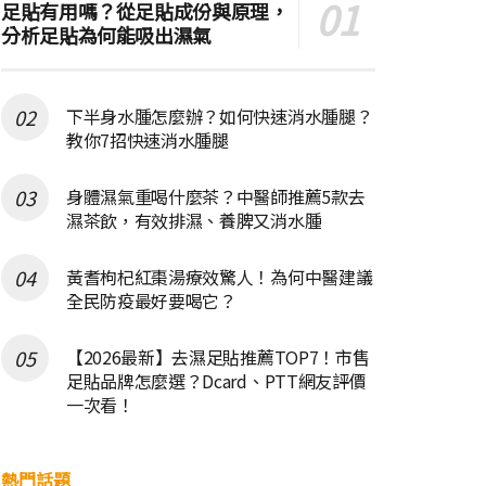
足貼有用嗎？從足貼成份與原理，
分析足貼為何能吸出濕氣
下半身水腫怎麼辦？如何快速消水腫腿？
教你7招快速消水腫腿
身體濕氣重喝什麼茶？中醫師推薦5款去
濕茶飲，有效排濕、養脾又消水腫
黃耆枸杞紅棗湯療效驚人！為何中醫建議
全民防疫最好要喝它？
【2026最新】去濕足貼推薦TOP7！市售
足貼品牌怎麼選？Dcard、PTT網友評價
一次看！
熱門話題