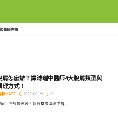
營養師專欄
脫屑怎麼辦？譚溥瑞中醫師4大脫屑類型與
調理方式！
輯 KATE
2025-08-29
0
屑」不只是乾燥！翰醫堂譚溥瑞中醫 ...