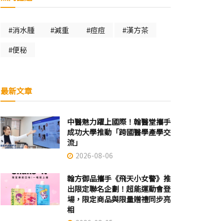
#消水腫
#減重
#痘痘
#漢方茶
#便秘
最新文章
中醫魅力躍上國際！翰醫堂攜手
成功大學推動「跨國醫學產學交
流」
2026-08-06
翰方御品攜手《飛天小女警》推
出限定聯名企劃！超能運動會登
場，限定商品與限量贈禮同步亮
相