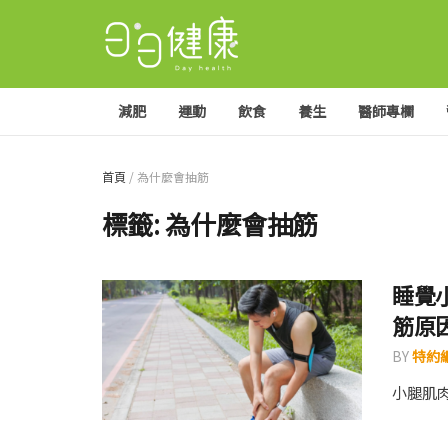
減肥
運動
飲食
養生
醫師專欄
首頁
/
為什麼會抽筋
標籤:
為什麼會抽筋
睡覺
筋原
BY
特約編
小腿肌肉