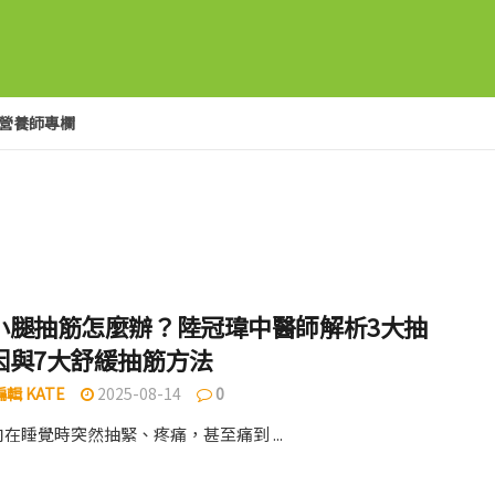
營養師專欄
小腿抽筋怎麼辦？陸冠瑋中醫師解析3大抽
因與7大舒緩抽筋方法
輯 KATE
2025-08-14
0
在睡覺時突然抽緊、疼痛，甚至痛到 ...