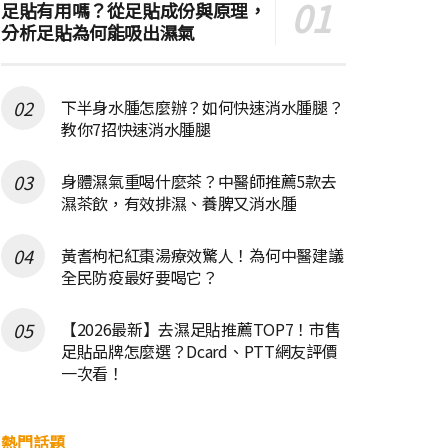
足貼有用嗎？從足貼成份與原理，
分析足貼為何能吸出濕氣
下半身水腫怎麼辦？如何快速消水腫腿？
教你7招快速消水腫腿
身體濕氣重喝什麼茶？中醫師推薦5款去
濕茶飲，有效排濕、養脾又消水腫
黃耆枸杞紅棗湯療效驚人！為何中醫建議
全民防疫最好要喝它？
【2026最新】去濕足貼推薦TOP7！市售
足貼品牌怎麼選？Dcard、PTT網友評價
一次看！
熱門話題