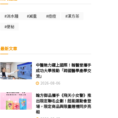
#消水腫
#減重
#痘痘
#漢方茶
#便秘
最新文章
中醫魅力躍上國際！翰醫堂攜手
成功大學推動「跨國醫學產學交
流」
2026-08-06
翰方御品攜手《飛天小女警》推
出限定聯名企劃！超能運動會登
場，限定商品與限量贈禮同步亮
相