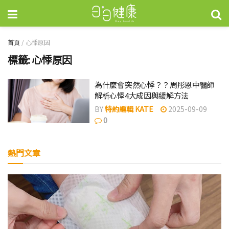
首頁
/
心悸原因
標籤:
心悸原因
為什麼會突然心悸？？周彤恩中醫師
解析心悸4大成因與緩解方法
BY
特約編輯 KATE
2025-09-09
0
熱門文章