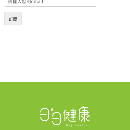
m
a
i
訂閱
l
*