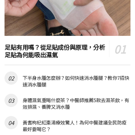
足貼有用嗎？從足貼成份與原理，分析
足貼為何能吸出濕氣
下半身水腫怎麼辦？如何快速消水腫腿？教你7招快
速消水腫腿
身體濕氣重喝什麼茶？中醫師推薦5款去濕茶飲，有
效排濕、養脾又消水腫
黃耆枸杞紅棗湯療效驚人！為何中醫建議全民防疫
最好要喝它？