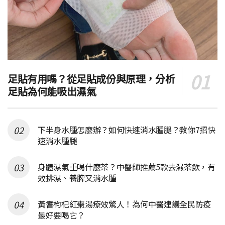
足貼有用嗎？從足貼成份與原理，分析
足貼為何能吸出濕氣
下半身水腫怎麼辦？如何快速消水腫腿？教你7招快
速消水腫腿
身體濕氣重喝什麼茶？中醫師推薦5款去濕茶飲，有
效排濕、養脾又消水腫
黃耆枸杞紅棗湯療效驚人！為何中醫建議全民防疫
最好要喝它？