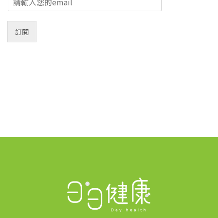
m
a
i
訂閱
l
*