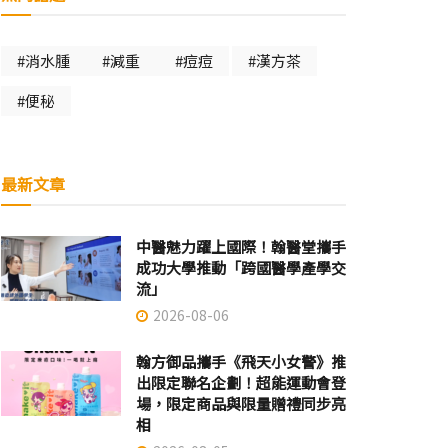
#消水腫
#減重
#痘痘
#漢方茶
#便秘
最新文章
中醫魅力躍上國際！翰醫堂攜手
成功大學推動「跨國醫學產學交
流」
2026-08-06
翰方御品攜手《飛天小女警》推
出限定聯名企劃！超能運動會登
場，限定商品與限量贈禮同步亮
相