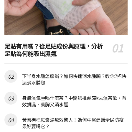
足貼有用嗎？從足貼成份與原理，分析
足貼為何能吸出濕氣
下半身水腫怎麼辦？如何快速消水腫腿？教你7招快
速消水腫腿
身體濕氣重喝什麼茶？中醫師推薦5款去濕茶飲，有
效排濕、養脾又消水腫
黃耆枸杞紅棗湯療效驚人！為何中醫建議全民防疫
最好要喝它？