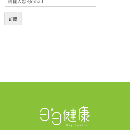
m
a
i
訂閱
l
*