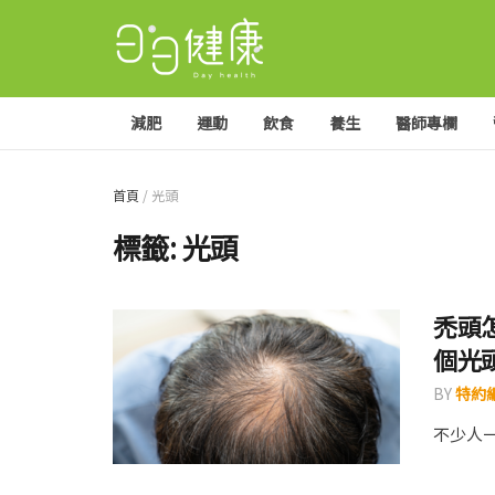
減肥
運動
飲食
養生
醫師專欄
首頁
/
光頭
標籤:
光頭
禿頭
個光
BY
特約編
不少人一