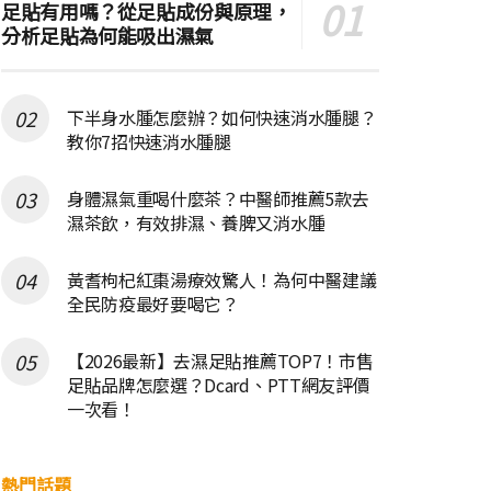
足貼有用嗎？從足貼成份與原理，
分析足貼為何能吸出濕氣
下半身水腫怎麼辦？如何快速消水腫腿？
教你7招快速消水腫腿
身體濕氣重喝什麼茶？中醫師推薦5款去
濕茶飲，有效排濕、養脾又消水腫
黃耆枸杞紅棗湯療效驚人！為何中醫建議
全民防疫最好要喝它？
【2026最新】去濕足貼推薦TOP7！市售
足貼品牌怎麼選？Dcard、PTT網友評價
一次看！
熱門話題