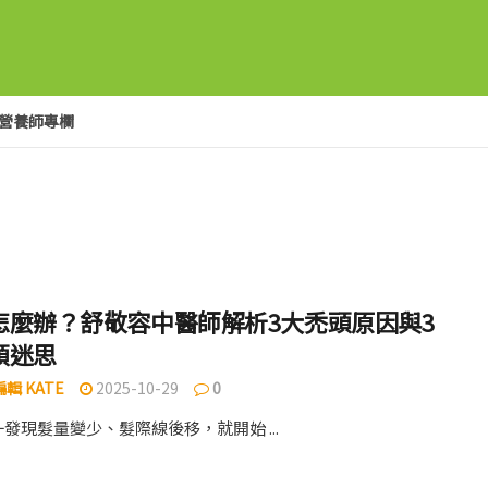
營養師專欄
怎麼辦？舒敬容中醫師解析3大禿頭原因與3
頭迷思
輯 KATE
2025-10-29
0
發現髮量變少、髮際線後移，就開始 ...