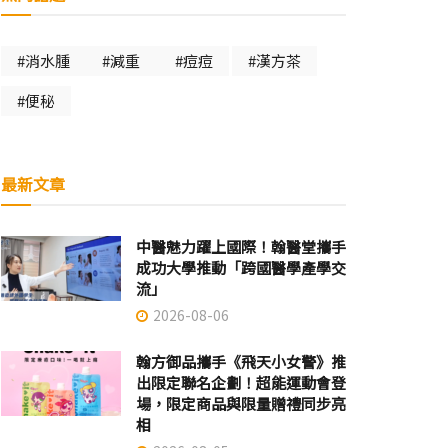
#消水腫
#減重
#痘痘
#漢方茶
#便秘
最新文章
中醫魅力躍上國際！翰醫堂攜手
成功大學推動「跨國醫學產學交
流」
2026-08-06
翰方御品攜手《飛天小女警》推
出限定聯名企劃！超能運動會登
場，限定商品與限量贈禮同步亮
相