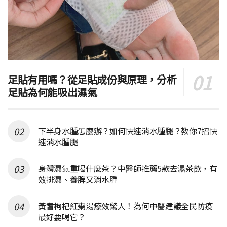
足貼有用嗎？從足貼成份與原理，分析
足貼為何能吸出濕氣
下半身水腫怎麼辦？如何快速消水腫腿？教你7招快
速消水腫腿
身體濕氣重喝什麼茶？中醫師推薦5款去濕茶飲，有
效排濕、養脾又消水腫
黃耆枸杞紅棗湯療效驚人！為何中醫建議全民防疫
最好要喝它？