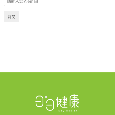
m
a
i
訂閱
l
*