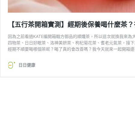
【五行茶開箱實測】經期後保養喝什麼茶？
因為之前看過KATE編開箱翰方御品的順孅茶，所以這次就換我來
四物茶、日日好眠茶、洛神美妍茶、枸杞菊花茶、耆老元氣茶，接下
經期不順要喝哪個茶呢？喝了真的會改善嗎？我今天就來一起開箱還
日日健康