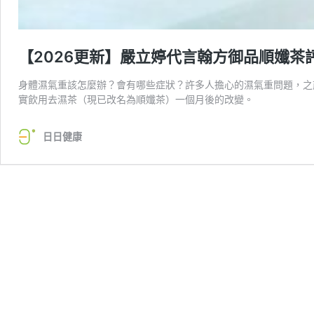
【2026更新】嚴立婷代言翰方御品順孅
身體濕氣重該怎麼辦？會有哪些症狀？許多人擔心的濕氣重問題，之
實飲用去濕茶（現已改名為順孅茶）一個月後的改變。
日日健康