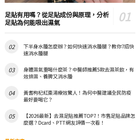
足貼有用嗎？從足貼成份與原理，分析
足貼為何能吸出濕氣
下半身水腫怎麼辦？如何快速消水腫腿？教你7招快
速消水腫腿
身體濕氣重喝什麼茶？中醫師推薦5款去濕茶飲，有
效排濕、養脾又消水腫
黃耆枸杞紅棗湯療效驚人！為何中醫建議全民防疫
最好要喝它？
【2026最新】去濕足貼推薦TOP7！市售足貼品牌怎
麼選？Dcard、PTT網友評價一次看！