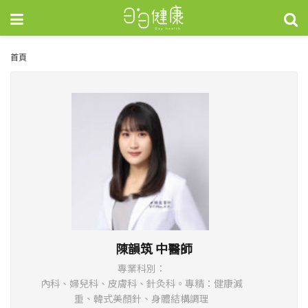
首頁
陳韻筑 中醫師
專業科別：
內科、婦兒科、皮膚科、針灸科。專精：健康減
重、韓式美顏針、身體結構調理